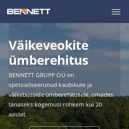
Skip
to
content
Väikeveokite
ümberehitus
BENNETT GRUPP OÜ on
spetsialiseerunud kaubikute ja
väikebusside ümberehitusele, omades
tänaseks kogemusi rohkem kui 20
aastat.